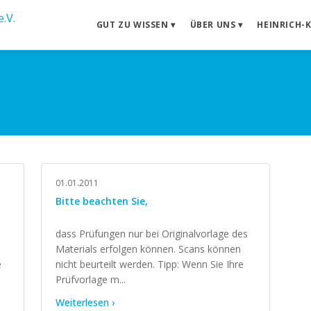
GUT ZU WISSEN ▾
ÜBER UNS ▾
HEINRICH-
01.01.2011
Bitte beachten Sie,
dass Prüfungen nur bei Originalvorlage des
Materials erfolgen können. Scans können
e
nicht beurteilt werden. Tipp: Wenn Sie Ihre
Prüfvorlage m...
Weiterlesen ›