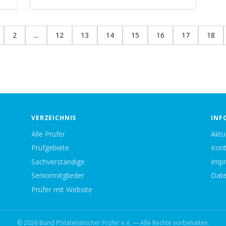
2
...
12
13
14
15
16
17
18
VERZEICHNIS
INF
Alle Prüfer
Aktu
Prüfgebiete
Kont
Sachverständige
Imp
Seniormitglieder
Date
Prüfer mit Website
© 2026 Bund Philatelistischer Prüfer e.V. — Alle Rechte vorbehalten.