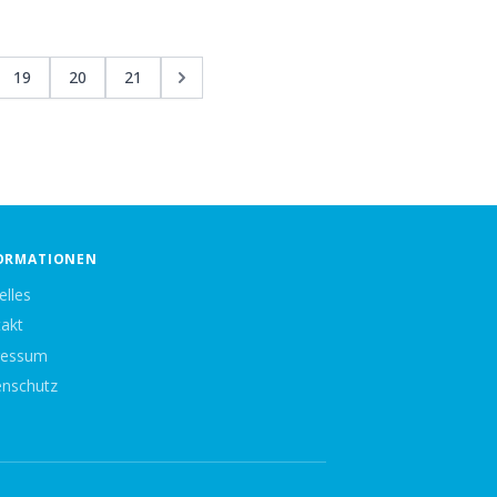
19
20
21
ORMATIONEN
elles
akt
ressum
nschutz