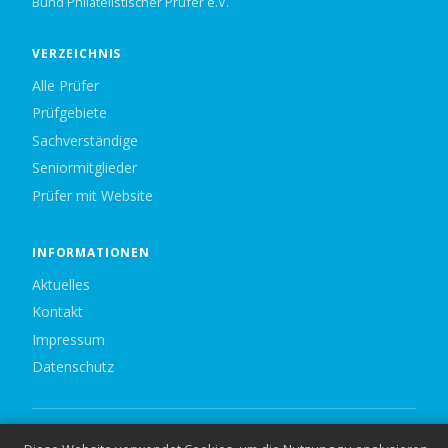
Bund Philatelistischer Prüfer e.V.
VERZEICHNIS
Alle Prüfer
Prüfgebiete
Sachverständige
Seniormitglieder
Prüfer mit Website
INFORMATIONEN
Aktuelles
Kontakt
Impressum
Datenschutz
© 2026 Bund Philatelistischer Prüfer e.V. — Alle Rechte vorbehalten.