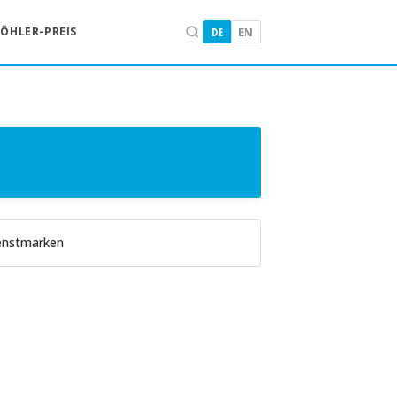
KÖHLER-PREIS
DE
EN
enstmarken