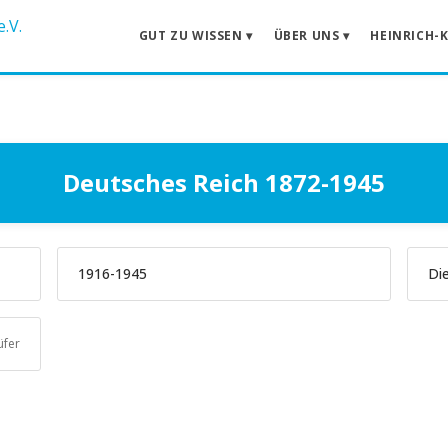
GUT ZU WISSEN ▾
ÜBER UNS ▾
HEINRICH-
Deutsches Reich 1872-1945
1916-1945
Di
üfer