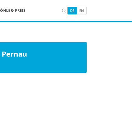
KÖHLER-PREIS
DE
EN
n Pernau