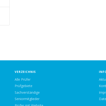
VERZEICHNIS
INF
Alle Prüfer
Aktu
Prüfgebiete
Kont
Sachverständige
Imp
Seniormitglieder
Date
Prüfer mit Website