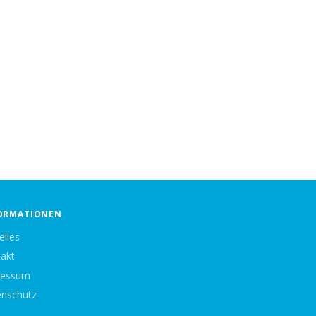
ORMATIONEN
elles
akt
ressum
nschutz