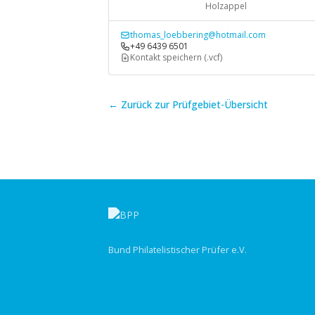
Holzappel
thomas_loebbering@hotmail.com
+49 6439 6501
Kontakt speichern (.vcf)
← Zurück zur Prüfgebiet-Übersicht
Bund Philatelistischer Prüfer e.V.