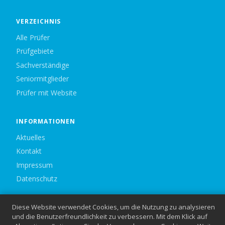
VERZEICHNIS
Alle Prüfer
Prüfgebiete
Sachverständige
Seniormitglieder
Prüfer mit Website
INFORMATIONEN
Aktuelles
Kontakt
Impressum
Datenschutz
Diese Website verwendet Cookies, um die Nutzung zu analysieren
© 2026 Bund Philatelistischer Prüfer e.V. — Alle Rechte vorbehalten.
und die Benutzerfreundlichkeit zu verbessern. Mit dem Klick auf